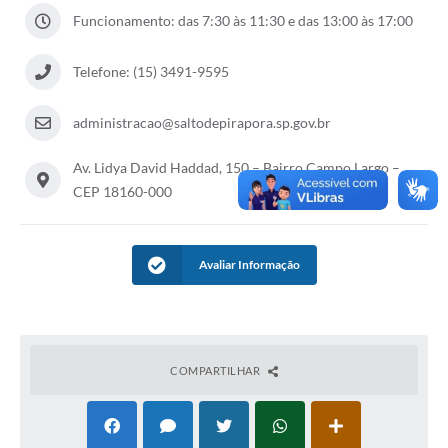
Funcionamento: das 7:30 às 11:30 e das 13:00 às 17:00
Arquivos para Download
Telefone: (15) 3491-9595
Notícias
Turismo
administracao@saltodepirapora.sp.gov.br
Galeria de Vídeos
Av. Lidya David Haddad, 150 – Bairro Campo Largo –
CEP 18160-000
Contas Públicas
Editais
Avaliar Informação
Links
Serviços Online
Telefones Úteis
COMPARTILHAR
Enquete
Jornal