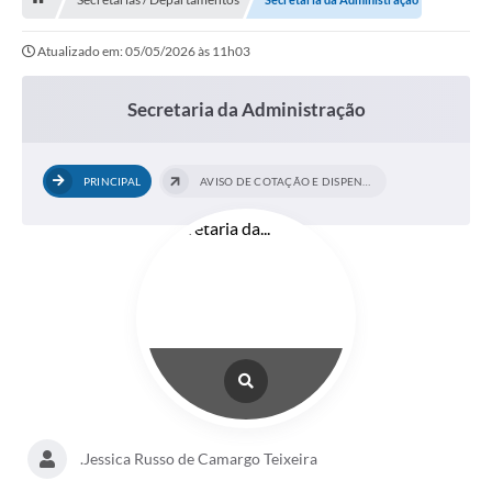
Licitação e Compras
Atualizado em: 05/05/2026 às 11h03
Legislação
A Nossa Cidade
Secretaria da Administração
Doação de Animais
PRINCIPAL
AVISO DE COTAÇÃO E DISPENSA
Deca Municipal
Formulários
Carta de Serviços
Transparência
Informativo
Galeria de Fotos
Contratos
.Jessica Russo de Camargo Teixeira
Audiências Públicas