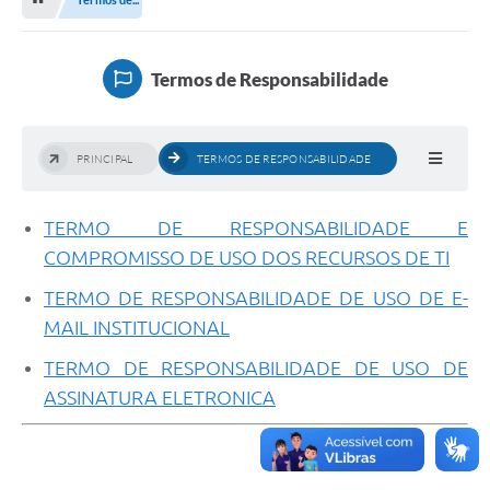
Licitação e Compras
Legislação
Termos de Responsabilidade
A Nossa Cidade
Doação de Animais
PRINCIPAL
TERMOS DE RESPONSABILIDADE
Deca Municipal
TERMO DE RESPONSABILIDADE E
Formulários
COMPROMISSO DE USO DOS RECURSOS DE TI
Carta de Serviços
TERMO DE RESPONSABILIDADE DE USO DE E-
Transparência
MAIL INSTITUCIONAL
Informativo
TERMO DE RESPONSABILIDADE DE USO DE
ASSINATURA ELETRONICA
Galeria de Fotos
Contratos
Audiências Públicas