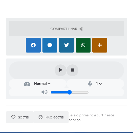
Arquivos para Download
Notícias
COMPARTILHAR
Turismo
Galeria de Vídeos
Contas Públicas
Editais
Links
Serviços Online
Telefones Úteis
Seja o primeiro a curtir este
Enquete
GOSTEI
NÃO GOSTEI
serviço.
Jornal