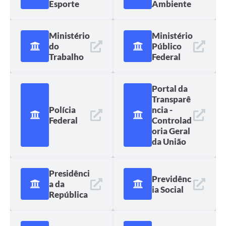
Esporte
Ambiente
Ministério
Ministério
do
Público
Trabalho
Federal
Portal da
Transparê
Polícia
ncia -
Federal
Controlad
oria Geral
da União
Presidênci
Previdênc
a da
ia Social
República