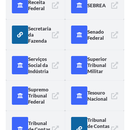
Receita
SEBREA
Federal
Secretaria
Senado
da
Federal
Fazenda
Serviços
Superior
Social da
Tribunal
Indústria
Militar
Supremo
Tesouro
Tribunal
Nacional
Federal
Tribunal
Tribunal
de Contas
de Contas