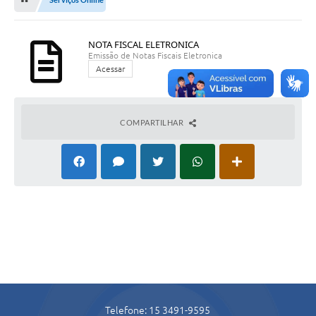
Licitação e Compras
Legislação
NOTA FISCAL ELETRONICA
Emissão de Notas Fiscais Eletronica
A Nossa Cidade
Acessar
Doação de Animais
Deca Municipal
COMPARTILHAR
Formulários
Carta de Serviços
Transparência
Informativo
Galeria de Fotos
Contratos
Telefone: 15 3491-9595
Audiências Públicas