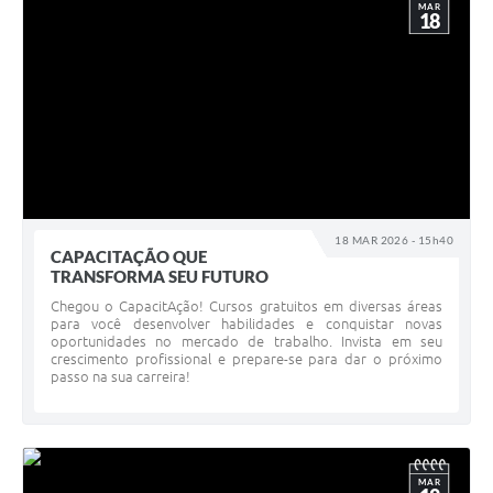
MAR
18
18 MAR 2026 - 15h40
CAPACITAÇÃO QUE
TRANSFORMA SEU FUTURO
Chegou o CapacitAção! Cursos gratuitos em diversas áreas
para você desenvolver habilidades e conquistar novas
oportunidades no mercado de trabalho. Invista em seu
crescimento profissional e prepare-se para dar o próximo
passo na sua carreira!
MAR