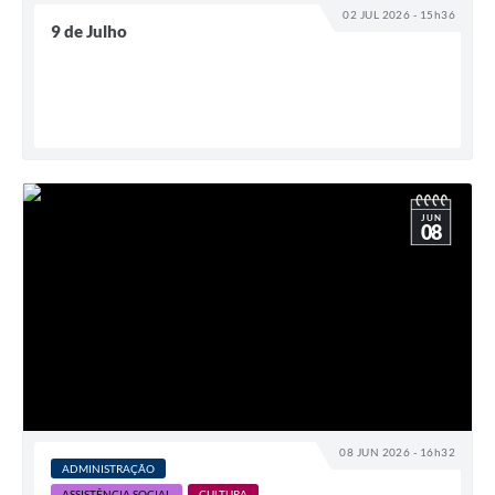
02 JUL 2026 - 15h36
9 de Julho
Arquivos para Download
Notícias
Turismo
Galeria de Vídeos
Contas Públicas
JUN
08
Editais
Links
Serviços Online
Telefones Úteis
Enquete
08 JUN 2026 - 16h32
ADMINISTRAÇÃO
Jornal
ASSISTÊNCIA SOCIAL
CULTURA