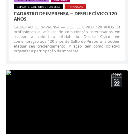
Agenda
ESPORTE, CULTURA E TURISMO
FINANÇAS
CADASTRO DE IMPRENSA — DESFILE CÍVICO 120
Contato
ANOS
CADASTRO DE IMPRENSA — DESFILE CÍVICO 120 ANOS Os
profissionais e veículos de comunicação interessados em
realizar a cobertura oficial do Desfile Cívico em
comemoração aos 120 anos de Salto de Pirapora já podem
efetuar seu credenciamento. A ação tem como objetivo
organizar a participação da imprensa,...
MAI
22