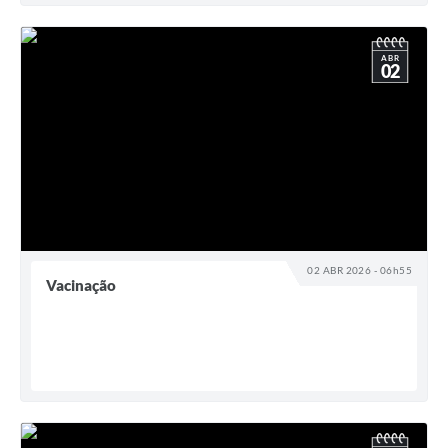
ABR
02
02 ABR 2026 - 06h55
Vacinação