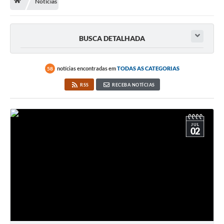
Notícias
Licitação e Compras
Legislação
BUSCA DETALHADA
A Nossa Cidade
Doação de Animais
notícias encontradas em
TODAS AS CATEGORIAS
58
Deca Municipal
RSS
RECEBA NOTÍCIAS
Formulários
Carta de Serviços
JUL
02
Transparência
Informativo
Galeria de Fotos
Contratos
Audiências Públicas