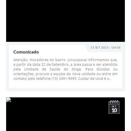
15 SET 2025 - 16h38
Comunicado
Atenção, moradores do bairro Jurucupava! Informamos que,
a partir da data 22 de Setembro, a área passa a ser atendida
pela Unidade de Saúde do Itinga. Para dúvidas ou
orientações, procure a equipe da nova unidade ou entre em
contato pelo telefone (15) 3491-9595. Cuidar de você é o...
SET
10