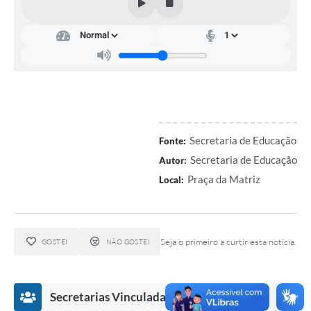
Arquivos para Download
Notícias
Turismo
Galeria de Vídeos
Contas Públicas
Secretaria de Educação
Fonte:
Secretaria de Educação
Editais
Autor:
Praça da Matriz
Local:
Links
Serviços Online
Seja o primeiro a curtir esta notícia.
Telefones Úteis
GOSTEI
NÃO GOSTEI
Enquete
Secretarias Vinculadas
Jornal