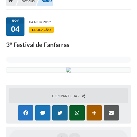
Notícias
Notícia
Licitação e Compras
Legislação
NOV
04 NOV 2025
04
A Nossa Cidade
EDUCAÇÃO
Doação de Animais
3º Festival de Fanfarras
Deca Municipal
Formulários
Carta de Serviços
Transparência
COMPARTILHAR
Informativo
Galeria de Fotos
Contratos
Audiências Públicas