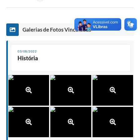
Arquivos para Download
Notícias
Galerias de Fotos Vinculadas
Turismo
Galeria de Vídeos
03/08/2022
História
Contas Públicas
Editais
Links
Serviços Online
Telefones Úteis
Enquete
Jornal