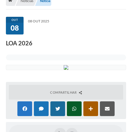
Notícias
Notícia
Licitação e Compras
Legislação
OUT
08 OUT 2025
08
A Nossa Cidade
Doação de Animais
LOA 2026
Deca Municipal
Formulários
Carta de Serviços
Transparência
COMPARTILHAR
Informativo
Galeria de Fotos
Contratos
Audiências Públicas