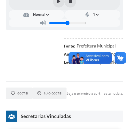
Arquivos para Download
Notícias
Turismo
Galeria de Vídeos
Prefeitura Municipal
Fonte:
Secretaria de Finanças
Autor:
Contas Públicas
Auditorio Paço Municipal
Local:
Editais
Links
Serviços Online
Seja o primeiro a curtir esta notícia.
GOSTEI
NÃO GOSTEI
Telefones Úteis
Enquete
Secretarias Vinculadas
Jornal