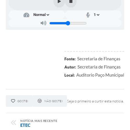
Arquivos para Download
Notícias
Turismo
Galeria de Vídeos
Contas Públicas
Secretaria de Finanças
Fonte:
Secretaria de Finanças
Editais
Autor:
Auditorio Paço Municipal
Local:
Links
Serviços Online
Seja o primeiro a curtir esta notícia.
Telefones Úteis
GOSTEI
NÃO GOSTEI
Enquete
NOTÍCIA MAIS RECENTE
Jornal
ETEC