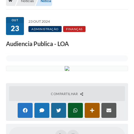
Notícias
Notícia
Licitação e Compras
Legislação
OUT
23 OUT 2024
23
A Nossa Cidade
ADMINISTRAÇÃO
FINANÇAS
Doação de Animais
Audiencia Publica - LOA
Deca Municipal
Formulários
Carta de Serviços
Transparência
COMPARTILHAR
Informativo
Galeria de Fotos
Contratos
Audiências Públicas