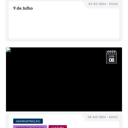
02 JUL 2026 - 15h36
9 de Julho
Arquivos para Download
Notícias
Turismo
Galeria de Vídeos
Contas Públicas
JUN
08
Editais
Links
Serviços Online
Telefones Úteis
Enquete
08 JUN 2026 - 16h32
ADMINISTRAÇÃO
Jornal
ASSISTÊNCIA SOCIAL
CULTURA