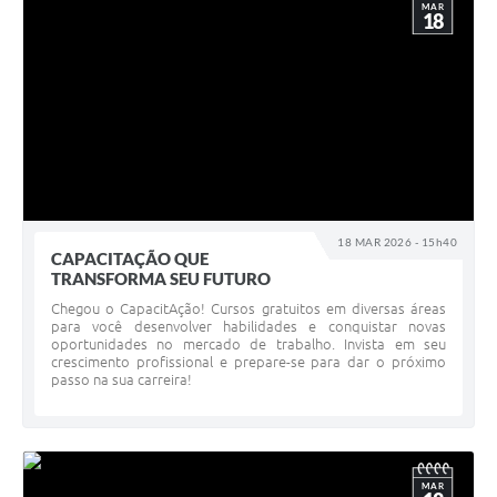
MAR
18
18 MAR 2026 - 15h40
CAPACITAÇÃO QUE
TRANSFORMA SEU FUTURO
Chegou o CapacitAção! Cursos gratuitos em diversas áreas
para você desenvolver habilidades e conquistar novas
oportunidades no mercado de trabalho. Invista em seu
crescimento profissional e prepare-se para dar o próximo
passo na sua carreira!
MAR