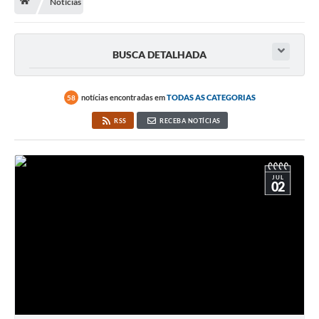
Notícias
Licitação e Compras
Legislação
BUSCA DETALHADA
A Nossa Cidade
Doação de Animais
notícias encontradas em
TODAS AS CATEGORIAS
58
Deca Municipal
RSS
RECEBA NOTÍCIAS
Formulários
Carta de Serviços
JUL
02
Transparência
Informativo
Galeria de Fotos
Contratos
Audiências Públicas