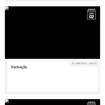
ABR
02
02 ABR 2026 - 06h55
Vacinação