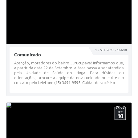
15 SET 2025 - 16h38
Comunicado
Atenção, moradores do bairro Jurucupava! Informamos que,
a partir da data 22 de Setembro, a área passa a ser atendida
pela Unidade de Saúde do Itinga. Para dúvidas ou
orientações, procure a equipe da nova unidade ou entre em
contato pelo telefone (15) 3491-9595. Cuidar de você é o...
SET
10