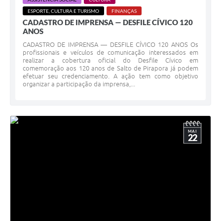
Agenda
ESPORTE, CULTURA E TURISMO
FINANÇAS
CADASTRO DE IMPRENSA — DESFILE CÍVICO 120
Contato
ANOS
CADASTRO DE IMPRENSA — DESFILE CÍVICO 120 ANOS Os
profissionais e veículos de comunicação interessados em
realizar a cobertura oficial do Desfile Cívico em
comemoração aos 120 anos de Salto de Pirapora já podem
efetuar seu credenciamento. A ação tem como objetivo
organizar a participação da imprensa,...
MAI
22