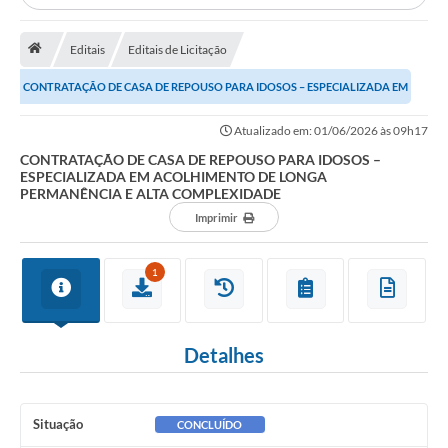
Licitação e Compras
Editais
Editais de Licitação
Legislação
CONTRATAÇÃO DE CASA DE REPOUSO PARA IDOSOS – ESPECIALIZADA EM
A Nossa Cidade
ACOLHIMENTO DE LONGA PERMANÊNCIA E ALTA...
Doação de Animais
Atualizado em: 01/06/2026 às 09h17
CONTRATAÇÃO DE CASA DE REPOUSO PARA IDOSOS –
Deca Municipal
ESPECIALIZADA EM ACOLHIMENTO DE LONGA
PERMANÊNCIA E ALTA COMPLEXIDADE
Formulários
Imprimir
Carta de Serviços
1
Transparência
Informativo
Detalhes
Galeria de Fotos
Contratos
Situação
CONCLUÍDO
Audiências Públicas