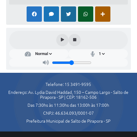
Agenda
Contato
Secr
etar
ia
de
Des
env
olvi
Telefone: 15 3491-9595
men
Endereço: Av. Lydia David Haddad, 150 – Campo Largo - Salto de
to
Pirapora - SP | CEP: 18162-506
Soci
al
Das 7:30hs às 11:30hs das 13:00h às 17:00h
.Ang
CNPJ: 46.634.093/0001-07
elica
Diniz
Prefeitura Municipal de Salto de Pirapora - SP
Fern
ande
s