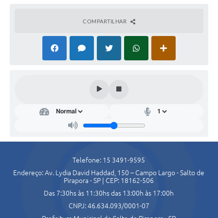
Agenda
COMPARTILHAR
Contato
Secr
etar
ia
de
Gov
ern
o
Telefone: 15 3491-9595
Alfre
Endereço: Av. Lydia David Haddad, 150 – Campo Largo - Salto de
do
Pirapora - SP | CEP: 18162-506
José
Da
Das 7:30hs às 11:30hs das 13:00h às 17:00h
Silva
CNPJ: 46.634.093/0001-07