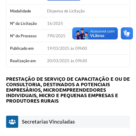
Arquivos para Download
Modalidade
Dispensa de Licitação
Notícias
Nº da Licitação
16/2025
Turismo
Nº do Processo
790/2025
Galeria de Vídeos
Publicado em
19/03/2025 às 09h00
Contas Públicas
Realização em
20/03/2025 às 09h30
Editais
PRESTAÇÃO DE SERVIÇO DE CAPACITAÇÃO E OU DE
Links
CONSULTORIA, DESTINADOS A POTENCIAIS
EMPRESÁRIOS, MICROEMPREENDEDORES
Serviços Online
INDIVIDUAIS, MICRO E PEQUENAS EMPRESAS E
PRODUTORES RURAIS
Telefones Úteis
Enquete
Secretarias Vinculadas
Jornal