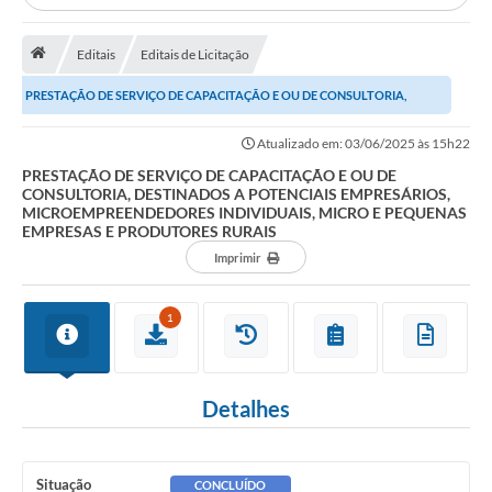
Licitação e Compras
Editais
Editais de Licitação
Legislação
PRESTAÇÃO DE SERVIÇO DE CAPACITAÇÃO E OU DE CONSULTORIA,
A Nossa Cidade
DESTINADOS A POTENCIAIS EMPRESÁRIOS,...
Doação de Animais
Atualizado em: 03/06/2025 às 15h22
PRESTAÇÃO DE SERVIÇO DE CAPACITAÇÃO E OU DE
Deca Municipal
CONSULTORIA, DESTINADOS A POTENCIAIS EMPRESÁRIOS,
MICROEMPREENDEDORES INDIVIDUAIS, MICRO E PEQUENAS
Formulários
EMPRESAS E PRODUTORES RURAIS
Imprimir
Carta de Serviços
Transparência
1
Informativo
Galeria de Fotos
Detalhes
Contratos
Situação
CONCLUÍDO
Audiências Públicas