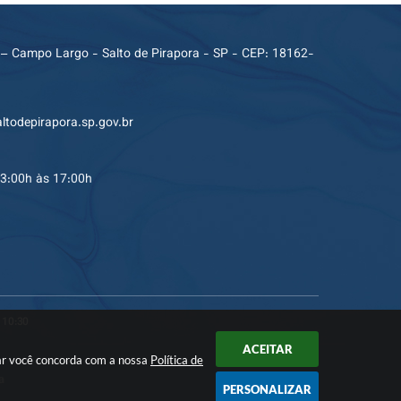
 – Campo Largo - Salto de Pirapora - SP - CEP: 18162-
ltodepirapora.sp.gov.br
13:00h às 17:00h
 10:30
ACEITAR
nuar você concorda com a nossa
Política de
a
PERSONALIZAR