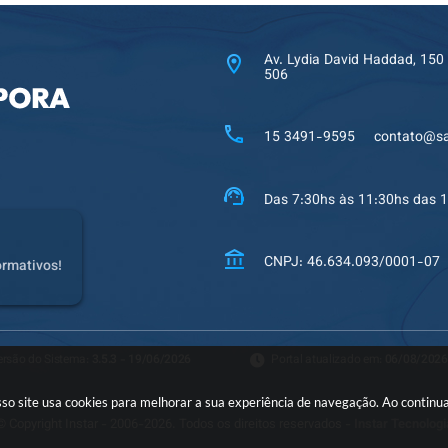
Av. Lydia David Haddad, 150
506
15 3491-9595
contato@sa
Das 7:30hs às 11:30hs das 
CNPJ: 46.634.093/0001-07
ormativos!
ersão do Sistema:
3.5.3 - 19/06/2026
Portal atualizado em:
06/08/2026
nosso site usa cookies para melhorar a sua experiência de navegação. Ao conti
© Copyright Instar - 2006-2026. Todos os direitos reservados -
Instar Tecnologi