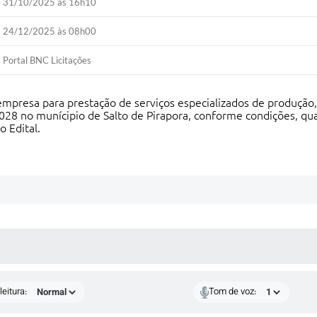
31/10/2025 às 16h10
24/12/2025 às 08h00
Portal BNC Licitações
 empresa para prestação de serviços especializados de produção,
028 no munícipio de Salto de Pirapora, conforme condições, qu
 Edital.
 MÍDIAS
eitura:
Tom de voz: