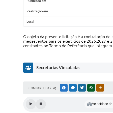
Publicado em
Realização em
Local
O objeto da presente licitação é a contratação de
megaeventos para os exercícios de 2026,2027 e 2
constantes no Termo de Referência que integram o
Secretarias Vinculadas
S
COMPARTILHAR
FACEBOOK
MESSENGER
TWITTER
WHATSAPP
OUTRAS
e
cr
e
Velocidade de l
t
a