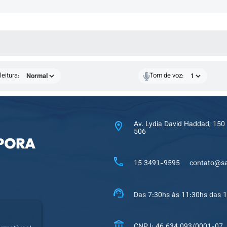
 MÍDIAS
eitura:
Tom de voz:
Av. Lydia David Haddad, 150
506
15 3491-9595
contato@sa
Das 7:30hs às 11:30hs das 