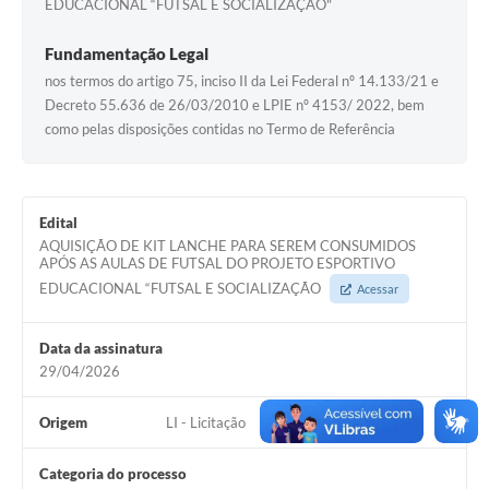
EDUCACIONAL “FUTSAL E SOCIALIZAÇÃO"
Arquivos para Download
Fundamentação Legal
nos termos do artigo 75, inciso II da Lei Federal nº 14.133/21 e
Notícias
Decreto 55.636 de 26/03/2010 e LPIE nº 4153/ 2022, bem
Turismo
como pelas disposições contidas no Termo de Referência
Galeria de Vídeos
Contas Públicas
Edital
AQUISIÇÃO DE KIT LANCHE PARA SEREM CONSUMIDOS
Editais
APÓS AS AULAS DE FUTSAL DO PROJETO ESPORTIVO
EDUCACIONAL “FUTSAL E SOCIALIZAÇÃO
Acessar
Links
Serviços Online
Data da assinatura
29/04/2026
Telefones Úteis
Origem
LI - Licitação
Enquete
Jornal
Categoria do processo