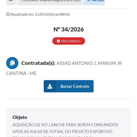
Licitação e Compras
Atualizado em: 11/05/2026 às 08h56
Legislação
A Nossa Cidade
Nº 34/2026
Doação de Animais
ENCERRADO
Deca Municipal
Contratada(s):
ASSAD ANTONIO J. MARUM JR
Formulários
CANTINA - ME
Carta de Serviços
Baixar Contrato
Transparência
Informativo
Galeria de Fotos
Objeto
Contratos
AQUISIÇÃO DE KIT LANCHE PARA SEREM CONSUMIDOS
APÓS AS AULAS DE FUTSAL DO PROJETO ESPORTIVO
Audiências Públicas