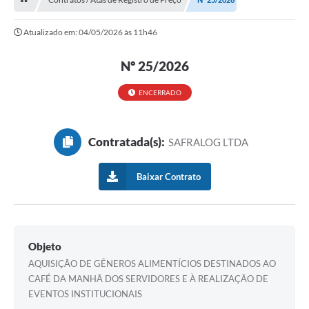
Licitação e Compras
Atualizado em: 04/05/2026 às 11h46
Legislação
A Nossa Cidade
Nº 25/2026
Doação de Animais
ENCERRADO
Deca Municipal
Contratada(s):
SAFRALOG LTDA
Formulários
Carta de Serviços
Baixar Contrato
Transparência
Informativo
Objeto
Galeria de Fotos
AQUISIÇÃO DE GÊNEROS ALIMENTÍCIOS DESTINADOS AO
CAFÉ DA MANHÃ DOS SERVIDORES E À REALIZAÇÃO DE
Contratos
EVENTOS INSTITUCIONAIS
Audiências Públicas