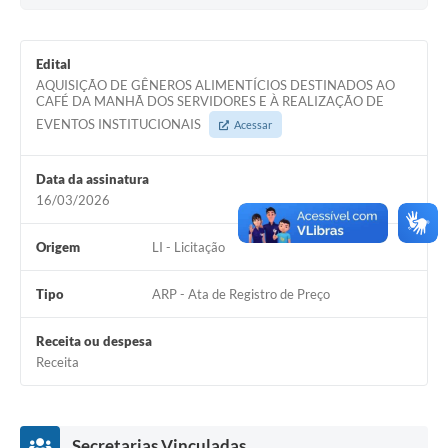
Arquivos para Download
Edital
Notícias
AQUISIÇÃO DE GÊNEROS ALIMENTÍCIOS DESTINADOS AO
CAFÉ DA MANHÃ DOS SERVIDORES E À REALIZAÇÃO DE
Turismo
EVENTOS INSTITUCIONAIS
Acessar
Galeria de Vídeos
Data da assinatura
Contas Públicas
16/03/2026
Editais
Origem
LI - Licitação
Links
Tipo
ARP - Ata de Registro de Preço
Serviços Online
Receita ou despesa
Telefones Úteis
Receita
Enquete
Jornal
Secretarias Vinculadas