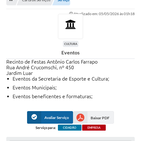
Licitação e Compras
Atualizado em: 05/05/2026 às 01h18
Legislação
A Nossa Cidade
Doação de Animais
CULTURA
Eventos
Deca Municipal
Recinto de Festas Antônio Carlos Farrapo
Formulários
Rua André Crucomschi, nº 450
Jardim Luar
Carta de Serviços
Eventos da Secretaria de Esporte e Cultura;
Eventos Municipais;
Transparência
Eventos beneficentes e formaturas;
Informativo
Galeria de Fotos
Avaliar Serviço
Baixar PDF
Contratos
Serviço para:
CIDADÃO
EMPRESA
Audiências Públicas