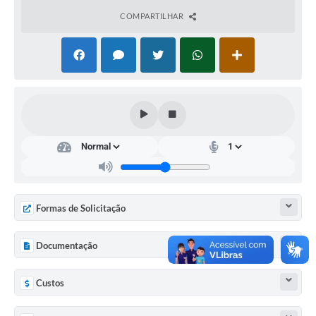
COMPARTILHAR
Arquivos para Download
Notícias
Turismo
Galeria de Vídeos
Contas Públicas
Editais
Links
Formas de Solicitação
Serviços Online
Documentação
Telefones Úteis
Enquete
Custos
Jornal