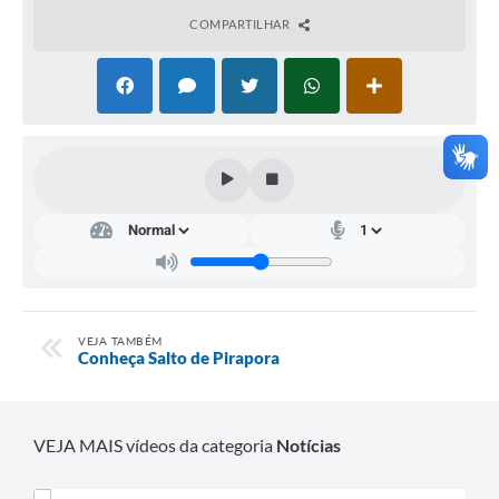
COMPARTILHAR
Arquivos para Download
Notícias
Turismo
Galeria de Vídeos
Contas Públicas
Editais
Links
VEJA TAMBÉM
Serviços Online
Conheça Salto de Pirapora
Telefones Úteis
Enquete
VEJA MAIS vídeos da categoria
Notícias
Jornal