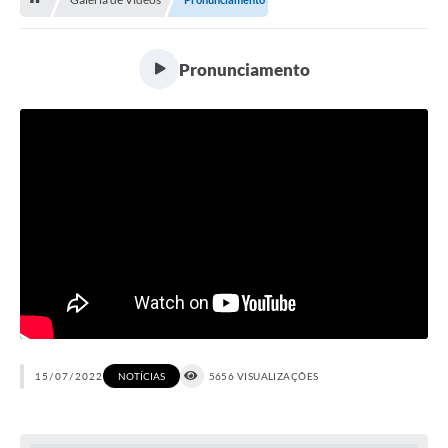
Licitação e Compras
Legislação
Pronunciamento
A Nossa Cidade
Doação de Animais
Deca Municipal
Formulários
Carta de Serviços
Transparência
Informativo
Galeria de Fotos
NOTÍCIAS
15/07/2022
5656 VISUALIZAÇÕES
Contratos
Audiências Públicas