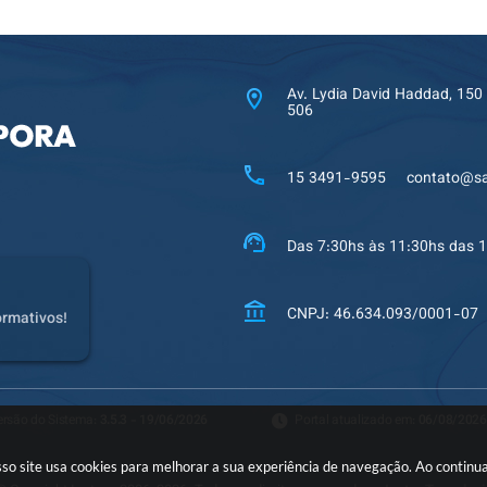
Av. Lydia David Haddad, 150
506
15 3491-9595
contato@sa
Das 7:30hs às 11:30hs das 
CNPJ: 46.634.093/0001-07
ormativos!
ersão do Sistema:
3.5.3 - 19/06/2026
Portal atualizado em:
06/08/2026
nosso site usa cookies para melhorar a sua experiência de navegação. Ao conti