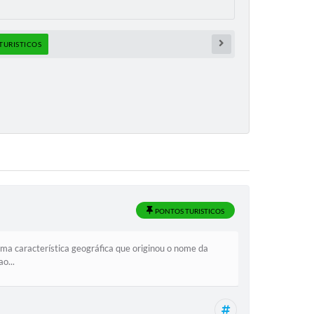
TURISTICOS
PONTOS TURISTICOS
ma característica geográfica que originou o nome da
o...
Meio Ambiente, T