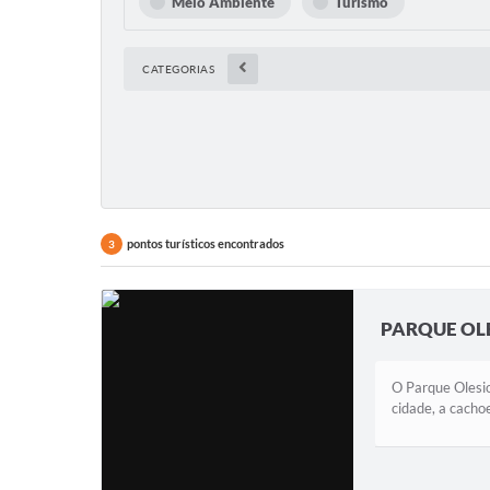
Meio Ambiente
Turismo
CATEGORIAS
pontos turísticos encontrados
3
PARQUE OL
O Parque Olesio
cidade, a cachoe