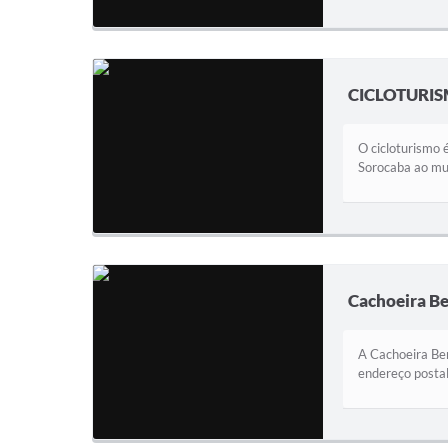
CICLOTURI
O cicloturismo 
Sorocaba ao mun
Cachoeira B
A Cachoeira Ber
endereço postal