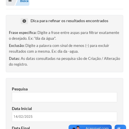
Busca
Licitação e Compras
Legislação
Dica para refinar os resultados encontrados
A Nossa Cidade
Frase específica:
Digite a frase entre aspas para filtrar exatamente
Doação de Animais
o desejado. Ex: "dia da água".
Exclusão:
Digite a palavra com sinal de menos (-) para excluir
Deca Municipal
resultados com a mesma. Ex: dia da -agua.
Datas:
As datas consultadas na pesquisa são de Criação / Alteração
Formulários
do registro.
Carta de Serviços
Transparência
Pesquisa
Informativo
Galeria de Fotos
Data Inicial
Contratos
Data Final
Audiências Públicas