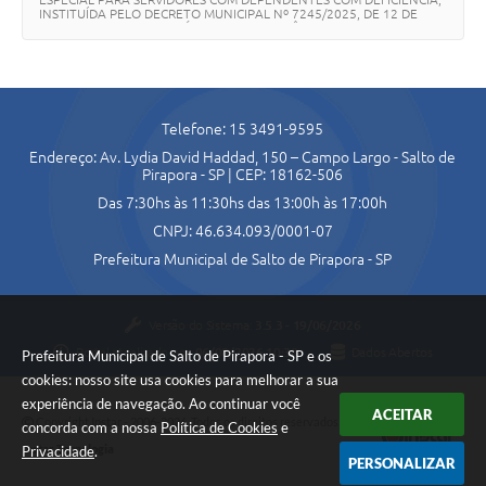
INSTITUÍDA PELO DECRETO MUNICIPAL Nº 7245/2025, DE 12 DE
Agenda
FEVEREIRO DE 2025, E DÁ OUTRAS PROVIDÊNCIAS.”
Contato
Telefone: 15 3491-9595
Endereço: Av. Lydia David Haddad, 150 – Campo Largo - Salto de
Pirapora - SP | CEP: 18162-506
Das 7:30hs às 11:30hs das 13:00h às 17:00h
CNPJ: 46.634.093/0001-07
Prefeitura Municipal de Salto de Pirapora - SP
Versão do Sistema:
3.5.3 - 19/06/2026
Portal atualizado em:
06/08/2026 10:30
Dados Abertos
Prefeitura Municipal de Salto de Pirapora - SP e os
cookies: nosso site usa cookies para melhorar a sua
experiência de navegação. Ao continuar você
ACEITAR
Copyright Instar - 2006-2026. Todos os direitos reservados -
concorda com a nossa
Política de Cookies
e
Instar Tecnologia
Privacidade
.
PERSONALIZAR